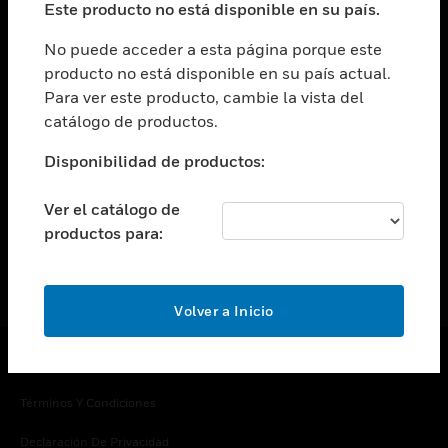
Este producto no está disponible en su país.
Cambiar vista
EMPRESA
No puede acceder a esta página porque este
producto no está disponible en su país actual.
Cambiar vista
Para ver este producto, cambie la vista del
CONTACTO
catálogo de productos.
Cambiar vista
LEGAL
Disponibilidad de productos:
Cambiar vista
SÍGANOS
Ver el catálogo de
productos para:
Volver a Inicio
Copyright © 2026 Honeywell International Inc.
Términos Y Condiciones
Declaración De Privacidad