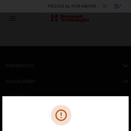
PEDIDO AL POR MAYOR
PRODUCTOS
Cambiar vista
SOLUCIONES
Cambiar vista
INDUSTRIAS
Cambiar vista
ASISTENCIA
Cambiar vista
CARRERAS PROFESIONALES