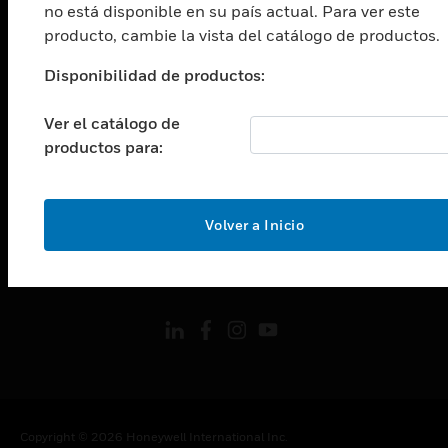
ASISTENCIA
no está disponible en su país actual. Para ver este
producto, cambie la vista del catálogo de productos.
Cambiar vista
CARRERAS PROFESIONALES
Disponibilidad de productos:
Cambiar vista
EMPRESA
Ver el catálogo de
productos para:
Cambiar vista
CONTACTO
Cambiar vista
LEGAL
Volver a Inicio
Cambiar vista
SÍGANOS
Copyright © 2026 Honeywell International Inc.