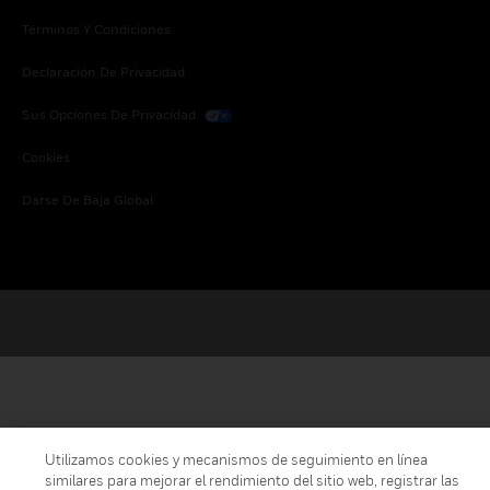
Términos Y Condiciones
Declaración De Privacidad
Sus Opciones De Privacidad
Cookies
Darse De Baja Global
Utilizamos cookies y mecanismos de seguimiento en línea
similares para mejorar el rendimiento del sitio web, registrar las