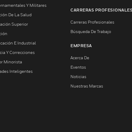
rnamentales Y Militares
CARRERAS PROFESIONALE
ción De La Salud
Carreras Profesionales
ación Superior
Búsqueda De Trabajo
ción
cación E Industrial
EMPRESA
cia Y Correcciones
Acerca De
or Minorista
Eventos
ades Inteligentes
Noticias
Nuestras Marcas