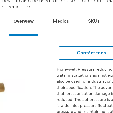
They can also be used for industrial or commercia
 specification.
Overview
Medios
SKUs
Contáctenos
Honeywell Pressure reducing 
water installations against e
also be used for industrial or
their specification. The advan
that, pressurization damage 
reduced. The set pressure is
is wide inlet pressure fluctua
pressure and maintaining it at