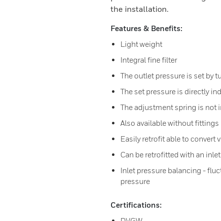
the installation.
Features & Benefits:
Light weight
Integral fine filter
The outlet pressure is set by 
The set pressure is directly in
The adjustment spring is not i
Also available without fittings
Easily retrofit able to convert 
Can be retrofitted with an inle
Inlet pressure balancing - flu
pressure
Certifications:
DVGW