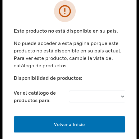
SOLUCIONES
Cambiar vista
INDUSTRIAS
Este producto no está disponible en su país.
Cambiar vista
ASISTENCIA
No puede acceder a esta página porque este
Cambiar vista
producto no está disponible en su país actual.
CARRERAS PROFESIONALES
Para ver este producto, cambie la vista del
Cambiar vista
catálogo de productos.
EMPRESA
Disponibilidad de productos:
Cambiar vista
CONTACTO
Ver el catálogo de
Cambiar vista
productos para:
LEGAL
Cambiar vista
SÍGANOS
Volver a Inicio