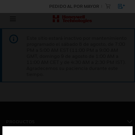
PEDIDO AL POR MAYOR
Este sitio estará inactivo por mantenimiento
programado el sábado 8 de agosto, de 7:00
PM a 5:00 AM EST (11:00 PM a 9:00 AM
GMT, domingo 9 de agosto de 1:00 AM a
11:00 AM CET y de 4:30 AM a 2:30 PM IST).
Agradecemos su paciencia durante este
tiempo.
PRODUCTOS
Cambiar vista