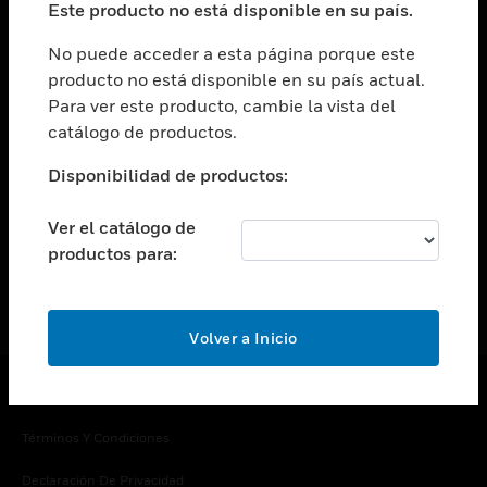
Este producto no está disponible en su país.
Cambiar vista
EMPRESA
No puede acceder a esta página porque este
producto no está disponible en su país actual.
Cambiar vista
Para ver este producto, cambie la vista del
CONTACTO
catálogo de productos.
Cambiar vista
LEGAL
Disponibilidad de productos:
Cambiar vista
SÍGANOS
Ver el catálogo de
productos para:
Volver a Inicio
Copyright © 2026 Honeywell International Inc.
Términos Y Condiciones
Declaración De Privacidad