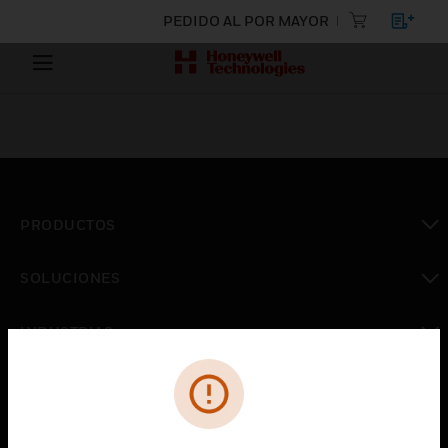
PEDIDO AL POR MAYOR
PRODUCTOS
Cambiar vista
SOLUCIONES
Cambiar vista
INDUSTRIAS
Cambiar vista
ASISTENCIA
Cambiar vista
CARRERAS PROFESIONALES