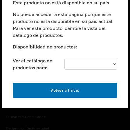
Este producto no está disponible en su país.
Cambiar vista
EMPRESA
No puede acceder a esta página porque este
producto no está disponible en su país actual.
Cambiar vista
Para ver este producto, cambie la vista del
CONTACTO
catálogo de productos.
Cambiar vista
LEGAL
Disponibilidad de productos:
Cambiar vista
SÍGANOS
Ver el catálogo de
productos para:
Volver a Inicio
Copyright © 2026 Honeywell International Inc.
Términos Y Condiciones
Declaración De Privacidad