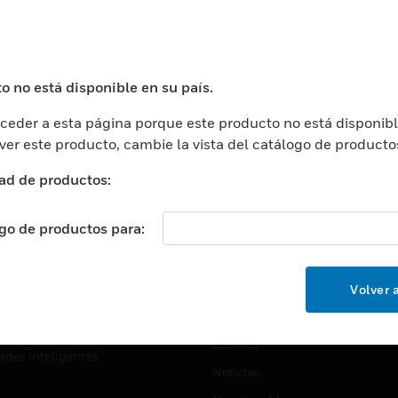
USTRIAS
ASISTENCIA
puertos
Localizar Un Socio
ros Comerciales
Formación
o no está disponible en su país.
ros De Datos
Soporte Técnico
eder a esta página porque este producto no está disponibl
ación
Website Tutoriales Del Sitio We
 ver este producto, cambie la vista del catálogo de producto
rnamentales Y Militares
CARRERAS PROFESIONALE
ad de productos:
ción De La Salud
Carreras Profesionales
ación Superior
ogo de productos para:
Búsqueda De Trabajo
ción
cación E Industrial
EMPRESA
Volver a
cia Y Correcciones
Acerca De
or Minorista
Eventos
ades Inteligentes
Noticias