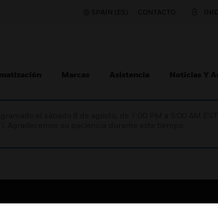
SPAIN (ES)
CONTACTO
INI
matización
Marcas
Asistencia
Noticias Y 
programado el sábado 8 de agosto, de 7:00 PM a 5:00 AM E
). Agradecemos su paciencia durante este tiempo.