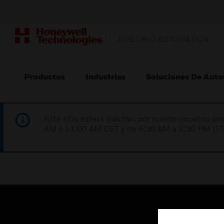
BUILDING AUTOMATION
Productos
Industrias
Soluciones De Auto
Este sitio estará inactivo por mantenimiento 
AM a 11:00 AM CET y de 4:30 AM a 2:30 PM IST