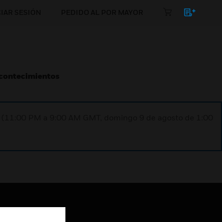
CIAR SESIÓN
PEDIDO AL POR MAYOR
Acontecimientos
ST (11:00 PM a 9:00 AM GMT, domingo 9 de agosto de 1:00