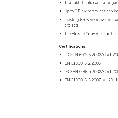
The cable hauls can be longer
Up to 9 Flowire devices can b
Existing two-wire infrastructur
projects
The Flowire Converter can be 
Certifications:
IEC/EN 60945:2002/Cor1:20
EN 61000-6-2:2005
IEC/EN 60945:2002/Cor1:20
EN 61000-6-3:2007+A1:2011