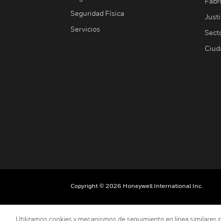
Fabri
Seguridad Física
Justi
Servicios
Sect
Ciud
Copyright © 2026 Honeywell International Inc.
Utilizamos cookies y mecanismos de seguimiento en línea similares para