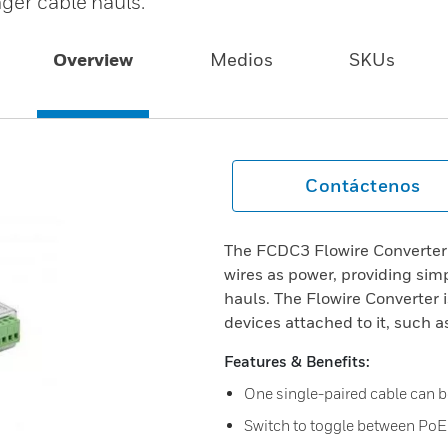
ger cable hauls.
Overview
Medios
SKUs
Contáctenos
The FCDC3 Flowire Converter 
wires as power, providing sim
hauls. The Flowire Converter 
devices attached to it, such 
Features & Benefits:
One single-paired cable can b
Switch to toggle between PoE