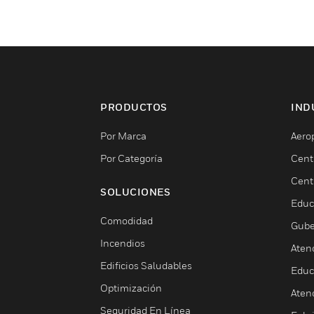
PRODUCTOS
IND
Por Marca
Aero
Por Categoría
Cent
Cent
SOLUCIONES
Educ
Comodidad
Gube
Incendios
Aten
Edificios Saludables
Educ
Optimización
Aten
Seguridad En Línea