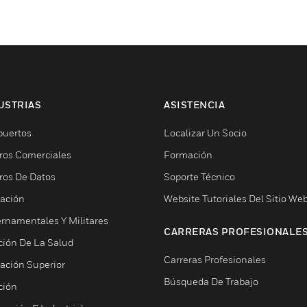
USTRIAS
ASISTENCIA
puertos
Localizar Un Socio
ros Comerciales
Formación
ros De Datos
Soporte Técnico
ación
Website Tutoriales Del Sitio We
rnamentales Y Militares
CARRERAS PROFESIONALE
ción De La Salud
Carreras Profesionales
ación Superior
Búsqueda De Trabajo
ción