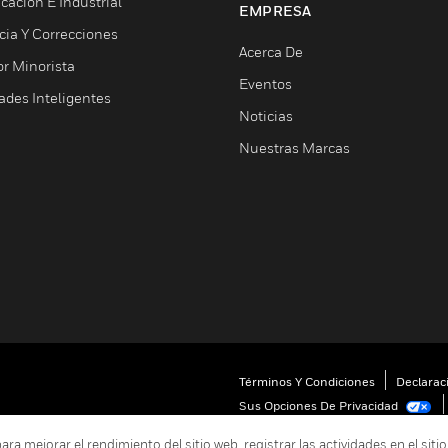
cación E Industrial
EMPRESA
cia Y Correcciones
Acerca De
or Minorista
Eventos
ades Inteligentes
Noticias
Nuestras Marcas
Términos Y Condiciones
Declarac
Sus Opciones De Privacidad
 mejorar el rendimiento del sitio web, registrar las actividades en el sitio