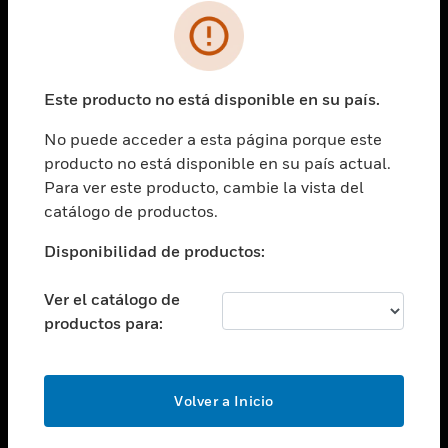
SOLUCIONES
Cambiar vista
INDUSTRIAS
Este producto no está disponible en su país.
Cambiar vista
ASISTENCIA
No puede acceder a esta página porque este
Cambiar vista
producto no está disponible en su país actual.
CARRERAS PROFESIONALES
Para ver este producto, cambie la vista del
Cambiar vista
catálogo de productos.
EMPRESA
Disponibilidad de productos:
Cambiar vista
CONTACTO
Ver el catálogo de
Cambiar vista
productos para:
LEGAL
Cambiar vista
SÍGANOS
Volver a Inicio