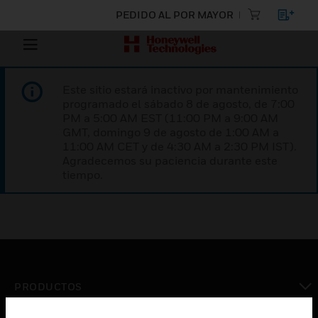
PEDIDO AL POR MAYOR
Este sitio estará inactivo por mantenimiento
programado el sábado 8 de agosto, de 7:00
PM a 5:00 AM EST (11:00 PM a 9:00 AM
GMT, domingo 9 de agosto de 1:00 AM a
11:00 AM CET y de 4:30 AM a 2:30 PM IST).
Agradecemos su paciencia durante este
tiempo.
PRODUCTOS
Cambiar vista