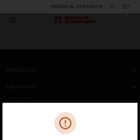
PEDIDO AL POR MAYOR
PRODUCTOS
Cambiar vista
SOLUCIONES
Cambiar vista
INDUSTRIAS
Cambiar vista
ASISTENCIA
Cambiar vista
CARRERAS PROFESIONALES