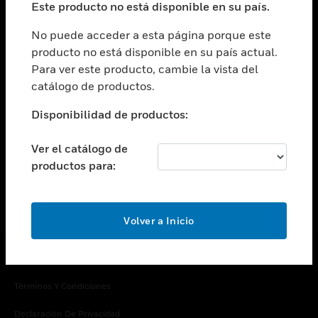
Este producto no está disponible en su país.
Cambiar vista
EMPRESA
No puede acceder a esta página porque este
producto no está disponible en su país actual.
Cambiar vista
Para ver este producto, cambie la vista del
CONTACTO
catálogo de productos.
Cambiar vista
LEGAL
Disponibilidad de productos:
Cambiar vista
SÍGANOS
Ver el catálogo de
productos para:
Volver a Inicio
Copyright © 2026 Honeywell International Inc.
Términos Y Condiciones
Declaración De Privacidad