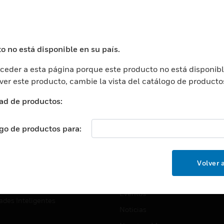
USTRIAS
ASISTENCIA
puertos
Localizar Un Socio
ros Comerciales
Formación
o no está disponible en su país.
ros De Datos
Soporte Técnico
eder a esta página porque este producto no está disponibl
ación
Website Tutoriales Del Sitio We
 ver este producto, cambie la vista del catálogo de producto
rnamentales Y Militares
CARRERAS PROFESIONALE
ad de productos:
ción De La Salud
Carreras Profesionales
ación Superior
ogo de productos para:
Búsqueda De Trabajo
ción
cación E Industrial
EMPRESA
Volver a
cia Y Correcciones
Acerca De
or Minorista
Eventos
ades Inteligentes
Noticias