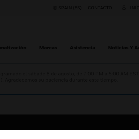
SPAIN (ES)
CONTACTO
INI
matización
Marcas
Asistencia
Noticias Y 
programado el sábado 8 de agosto, de 7:00 PM a 5:00 AM E
). Agradecemos su paciencia durante este tiempo.