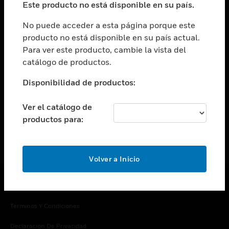
Este producto no está disponible en su país.
Cambiar vista
EMPRESA
No puede acceder a esta página porque este
producto no está disponible en su país actual.
Cambiar vista
Para ver este producto, cambie la vista del
CONTACTO
catálogo de productos.
Cambiar vista
LEGAL
Disponibilidad de productos:
Cambiar vista
SÍGANOS
Ver el catálogo de
productos para:
Volver a Inicio
Copyright © 2026 Honeywell International Inc.
Términos Y Condiciones
Declaración De Privacidad