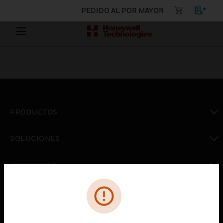
PEDIDO AL POR MAYOR
PRODUCTOS
Cambiar vista
SOLUCIONES
Cambiar vista
INDUSTRIAS
Cambiar vista
ASISTENCIA
Cambiar vista
CARRERAS PROFESIONALES