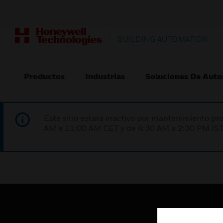
BUILDING AUTOMATION
Productos
Industrias
Soluciones De Auto
Este sitio estará inactivo por mantenimiento 
AM a 11:00 AM CET y de 4:30 AM a 2:30 PM IST