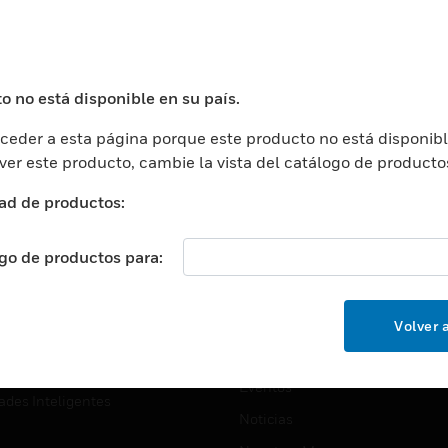
USTRIAS
ASISTENCIA
puertos
Localizar Un Socio
ros Comerciales
Formación
o no está disponible en su país.
ros De Datos
Soporte Técnico
eder a esta página porque este producto no está disponibl
ación
Website Tutoriales Del Sitio We
 ver este producto, cambie la vista del catálogo de producto
rnamentales Y Militares
CARRERAS PROFESIONALE
ad de productos:
ción De La Salud
Carreras Profesionales
ación Superior
ogo de productos para:
Búsqueda De Trabajo
ción
cación E Industrial
EMPRESA
Volver a
cia Y Correcciones
Acerca De
or Minorista
Eventos
ades Inteligentes
Noticias