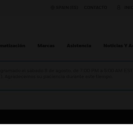
SPAIN (ES)
CONTACTO
INI
matización
Marcas
Asistencia
Noticias Y 
programado el sábado 8 de agosto, de 7:00 PM a 5:00 AM E
). Agradecemos su paciencia durante este tiempo.