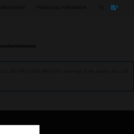
CIAR SESIÓN
PEDIDO AL POR MAYOR
Acontecimientos
ST (11:00 PM a 9:00 AM GMT, domingo 9 de agosto de 1:00