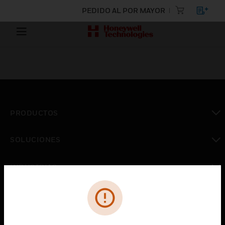
PEDIDO AL POR MAYOR
PRODUCTOS
Cambiar vista
SOLUCIONES
Cambiar vista
INDUSTRIAS
Cambiar vista
ASISTENCIA
Cambiar vista
CARRERAS PROFESIONALES