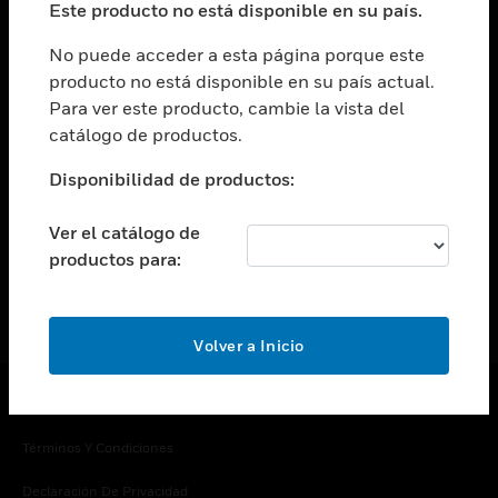
Este producto no está disponible en su país.
Cambiar vista
EMPRESA
No puede acceder a esta página porque este
producto no está disponible en su país actual.
Cambiar vista
Para ver este producto, cambie la vista del
CONTACTO
catálogo de productos.
Cambiar vista
LEGAL
Disponibilidad de productos:
Cambiar vista
SÍGANOS
Ver el catálogo de
productos para:
Volver a Inicio
Copyright © 2026 Honeywell International Inc.
Términos Y Condiciones
Declaración De Privacidad