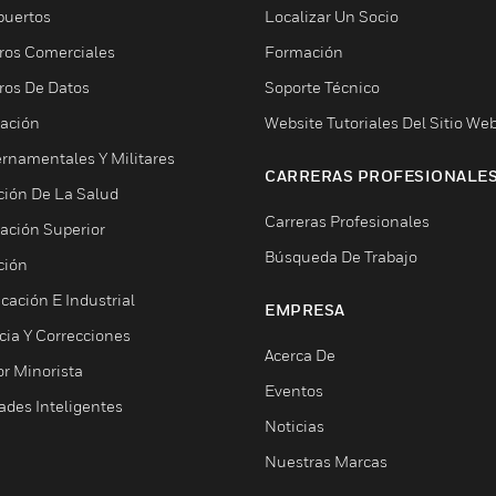
puertos
Localizar Un Socio
ros Comerciales
Formación
ros De Datos
Soporte Técnico
ación
Website Tutoriales Del Sitio We
rnamentales Y Militares
CARRERAS PROFESIONALE
ción De La Salud
Carreras Profesionales
ación Superior
Búsqueda De Trabajo
ción
cación E Industrial
EMPRESA
cia Y Correcciones
Acerca De
or Minorista
Eventos
ades Inteligentes
Noticias
Nuestras Marcas