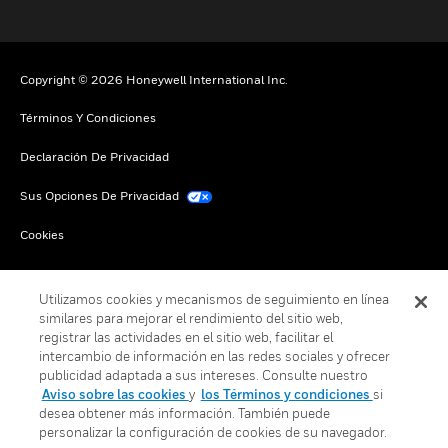
Copyright © 2026 Honeywell International Inc.
Términos Y Condiciones
Declaración De Privacidad
Sus Opciones De Privacidad
Cookies
Darse De Baja Global
Utilizamos cookies y mecanismos de seguimiento en línea
similares para mejorar el rendimiento del sitio web,
registrar las actividades en el sitio web, facilitar el
intercambio de información en las redes sociales y ofrecer
publicidad adaptada a sus intereses. Consulte nuestro
Aviso sobre las cookies
y
los Términos y condiciones
si
desea obtener más información. También puede
personalizar la configuración de cookies de su navegador.