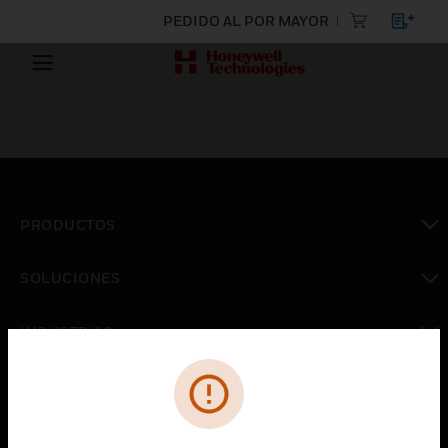
PEDIDO AL POR MAYOR
PRODUCTOS
Cambiar vista
SOLUCIONES
Cambiar vista
INDUSTRIAS
Cambiar vista
ASISTENCIA
Cambiar vista
CARRERAS PROFESIONALES