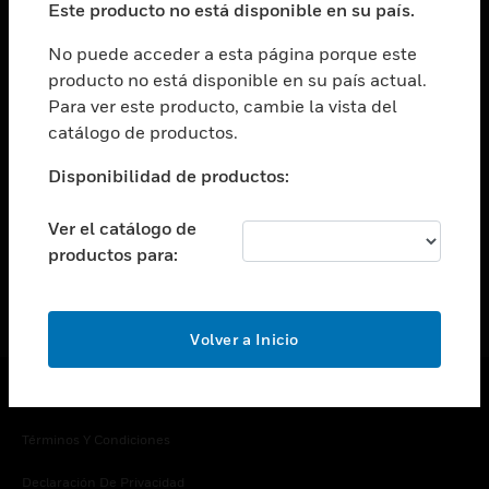
Este producto no está disponible en su país.
Cambiar vista
EMPRESA
No puede acceder a esta página porque este
producto no está disponible en su país actual.
Cambiar vista
Para ver este producto, cambie la vista del
CONTACTO
catálogo de productos.
Cambiar vista
LEGAL
Disponibilidad de productos:
Cambiar vista
SÍGANOS
Ver el catálogo de
productos para:
Volver a Inicio
Copyright © 2026 Honeywell International Inc.
Términos Y Condiciones
Declaración De Privacidad