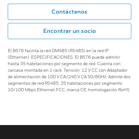
Contáctenos
Encontrar un socio
El B576 facilita la red DM485 (RS485) en la red IP
(Ethernet). ESPECIFICACIONES: El B576 puede admitir
hasta 35 habitaciones por segmento de red. Cuenta con
carcasa montada en 1 rack. Tensión: 12 V CC con Adaptador
de alimentación de 100 V CA/240 V CA 50/60Hz. Admite dos
segmentos de red RS485, 35 habitaciones por segmento
10/100 Mbps Ethernet FCC, marca CE, homologación RoHS