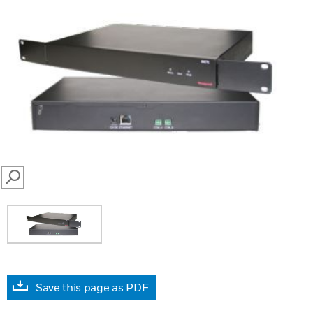
SEARCH
Save this page as PDF