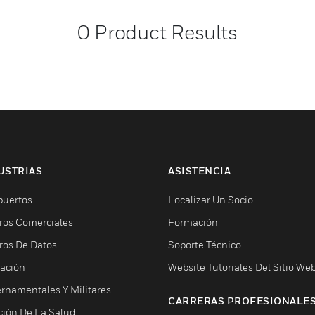
0
Product Results
USTRIAS
ASISTENCIA
puertos
Localizar Un Socio
ros Comerciales
Formación
ros De Datos
Soporte Técnico
ación
Website Tutoriales Del Sitio We
rnamentales Y Militares
CARRERAS PROFESIONALE
ción De La Salud