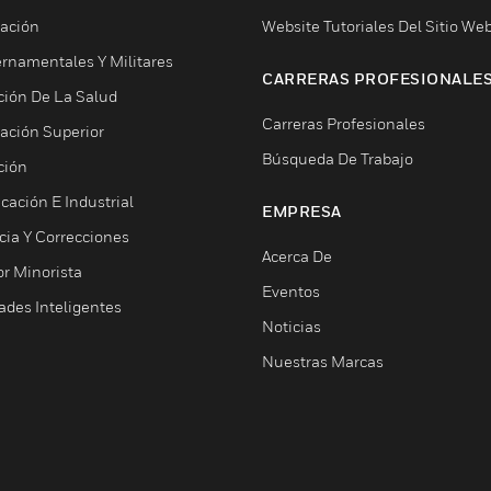
ación
Website Tutoriales Del Sitio We
rnamentales Y Militares
CARRERAS PROFESIONALE
ción De La Salud
Carreras Profesionales
ación Superior
Búsqueda De Trabajo
ción
cación E Industrial
EMPRESA
cia Y Correcciones
Acerca De
or Minorista
Eventos
ades Inteligentes
Noticias
Nuestras Marcas