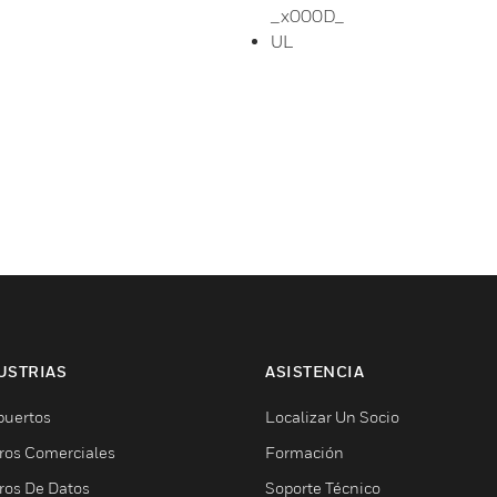
_x000D_
UL
USTRIAS
ASISTENCIA
puertos
Localizar Un Socio
ros Comerciales
Formación
ros De Datos
Soporte Técnico