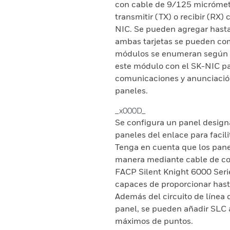
con cable de 9/125 micrómet
transmitir (TX) o recibir (RX)
NIC. Se pueden agregar hasta 
ambas tarjetas se pueden co
módulos se enumeran según l
este módulo con el SK-NIC p
comunicaciones y anunciación
paneles.
_x000D_
Se configura un panel desig
paneles del enlace para facil
Tenga en cuenta que los pan
manera mediante cable de cob
FACP Silent Knight 6000 Ser
capaces de proporcionar hast
Además del circuito de línea 
panel, se pueden añadir SLC a
máximos de puntos.