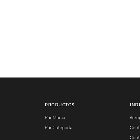
PRODUCTOS
IND
Por Marca
Aero
Por Categoría
Cent
Cent