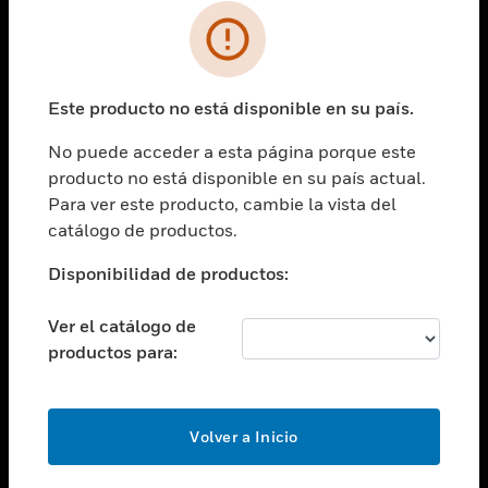
SOLUCIONES
Cambiar vista
INDUSTRIAS
Este producto no está disponible en su país.
Cambiar vista
ASISTENCIA
No puede acceder a esta página porque este
Cambiar vista
producto no está disponible en su país actual.
CARRERAS PROFESIONALES
Para ver este producto, cambie la vista del
Cambiar vista
catálogo de productos.
EMPRESA
Disponibilidad de productos:
Cambiar vista
CONTACTO
Ver el catálogo de
Cambiar vista
productos para:
LEGAL
Cambiar vista
SÍGANOS
Volver a Inicio