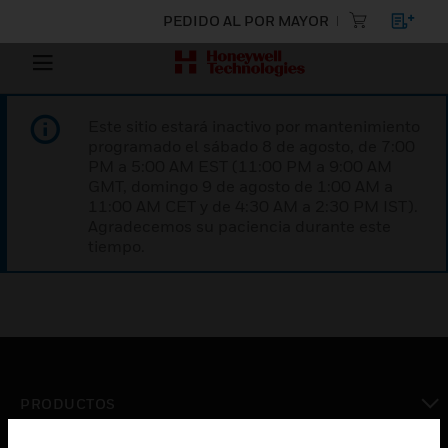
PEDIDO AL POR MAYOR
Este sitio estará inactivo por mantenimiento
programado el sábado 8 de agosto, de 7:00
PM a 5:00 AM EST (11:00 PM a 9:00 AM
GMT, domingo 9 de agosto de 1:00 AM a
11:00 AM CET y de 4:30 AM a 2:30 PM IST).
Agradecemos su paciencia durante este
tiempo.
PRODUCTOS
Cambiar vista