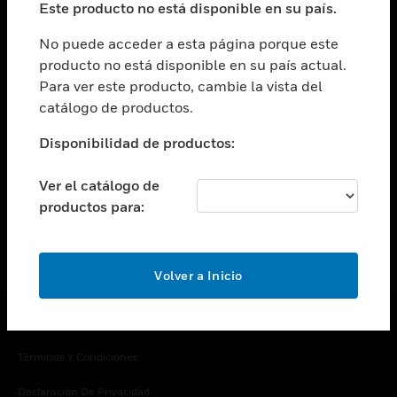
Este producto no está disponible en su país.
Cambiar vista
EMPRESA
No puede acceder a esta página porque este
producto no está disponible en su país actual.
Cambiar vista
Para ver este producto, cambie la vista del
CONTACTO
catálogo de productos.
Cambiar vista
LEGAL
Disponibilidad de productos:
Cambiar vista
SÍGANOS
Ver el catálogo de
productos para:
Volver a Inicio
Copyright © 2026 Honeywell International Inc.
Términos Y Condiciones
Declaración De Privacidad