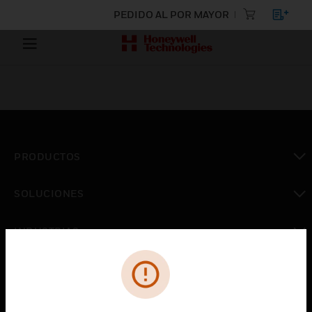
PEDIDO AL POR MAYOR
PRODUCTOS
Cambiar vista
SOLUCIONES
Cambiar vista
INDUSTRIAS
Cambiar vista
ASISTENCIA
Cambiar vista
CARRERAS PROFESIONALES