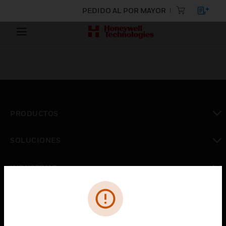
PEDIDO AL POR MAYOR
PRODUCTOS
Cambiar vista
SOLUCIONES
Cambiar vista
INDUSTRIAS
Cambiar vista
ASISTENCIA
Cambiar vista
CARRERAS PROFESIONALES