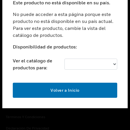
Este producto no está disponible en su país.
Cambiar vista
EMPRESA
No puede acceder a esta página porque este
producto no está disponible en su país actual.
Cambiar vista
Para ver este producto, cambie la vista del
CONTACTO
catálogo de productos.
Cambiar vista
LEGAL
Disponibilidad de productos:
Cambiar vista
SÍGANOS
Ver el catálogo de
productos para:
Volver a Inicio
Copyright © 2026 Honeywell International Inc.
Términos Y Condiciones
Declaración De Privacidad