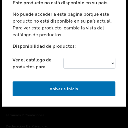
Este producto no está disponible en su país.
Cambiar vista
EMPRESA
No puede acceder a esta página porque este
producto no está disponible en su país actual.
Cambiar vista
Para ver este producto, cambie la vista del
CONTACTO
catálogo de productos.
Cambiar vista
LEGAL
Disponibilidad de productos:
Cambiar vista
SÍGANOS
Ver el catálogo de
productos para:
Volver a Inicio
Copyright © 2026 Honeywell International Inc.
Términos Y Condiciones
Declaración De Privacidad