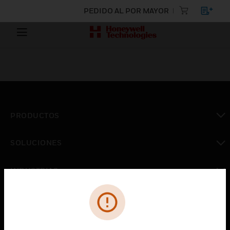
PEDIDO AL POR MAYOR
PRODUCTOS
Cambiar vista
SOLUCIONES
Cambiar vista
INDUSTRIAS
Cambiar vista
ASISTENCIA
Cambiar vista
CARRERAS PROFESIONALES