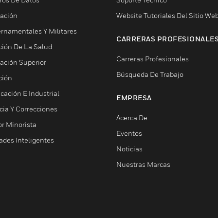
ación
Website Tutoriales Del Sitio We
rnamentales Y Militares
CARRERAS PROFESIONALE
ción De La Salud
Carreras Profesionales
ación Superior
Búsqueda De Trabajo
ción
cación E Industrial
EMPRESA
cia Y Correcciones
Acerca De
or Minorista
Eventos
ades Inteligentes
Noticias
Nuestras Marcas