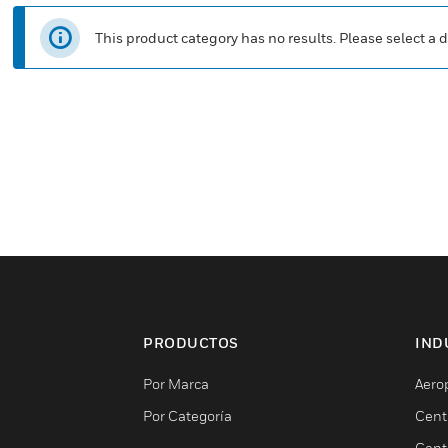
This product category has no results. Please select a d
PRODUCTOS
IND
Por Marca
Aero
Por Categoría
Cent
Cent