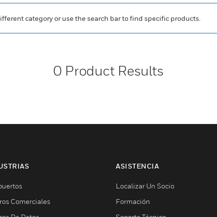
ifferent category or use the search bar to find specific products.
0
Product Results
USTRIAS
ASISTENCIA
puertos
Localizar Un Socio
ros Comerciales
Formación
ros De Datos
Soporte Técnico