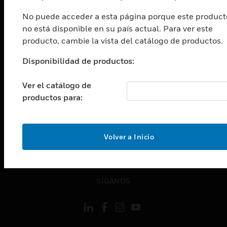
Cambiar vista
No puede acceder a esta página porque este product
INDUSTRIAS
no está disponible en su país actual. Para ver este
Cambiar vista
producto, cambie la vista del catálogo de productos.
ASISTENCIA
Disponibilidad de productos:
Cambiar vista
CARRERAS PROFESIONALES
Ver el catálogo de
Cambiar vista
productos para:
EMPRESA
Cambiar vista
CONTACTO
Volver a Inicio
Cambiar vista
LEGAL
Cambiar vista
SÍGANOS