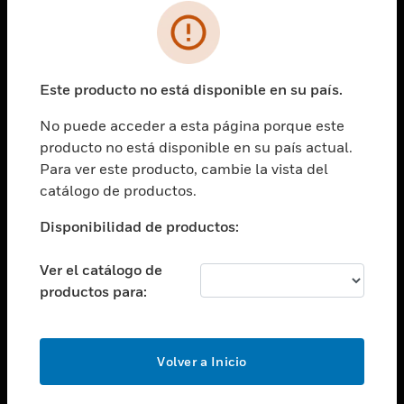
SOLUCIONES
Cambiar vista
INDUSTRIAS
Este producto no está disponible en su país.
Cambiar vista
ASISTENCIA
No puede acceder a esta página porque este
Cambiar vista
producto no está disponible en su país actual.
CARRERAS PROFESIONALES
Para ver este producto, cambie la vista del
Cambiar vista
catálogo de productos.
EMPRESA
Disponibilidad de productos:
Cambiar vista
CONTACTO
Ver el catálogo de
Cambiar vista
productos para:
LEGAL
Cambiar vista
SÍGANOS
Volver a Inicio