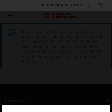
PEDIDO AL POR MAYOR
Este sitio estará inactivo por mantenimiento
programado el sábado 8 de agosto, de 7:00
PM a 5:00 AM EST (11:00 PM a 9:00 AM
GMT, domingo 9 de agosto de 1:00 AM a
11:00 AM CET y de 4:30 AM a 2:30 PM IST).
Agradecemos su paciencia durante este
tiempo.
PRODUCTOS
Cambiar vista