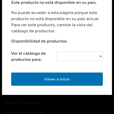
Este producto no está disponible en su país.
Cambiar vista
EMPRESA
No puede acceder a esta página porque este
producto no está disponible en su país actual.
Cambiar vista
Para ver este producto, cambie la vista del
CONTACTO
catálogo de productos.
Cambiar vista
LEGAL
Disponibilidad de productos:
Cambiar vista
SÍGANOS
Ver el catálogo de
productos para:
Volver a Inicio
Copyright © 2026 Honeywell International Inc.
Términos Y Condiciones
Declaración De Privacidad