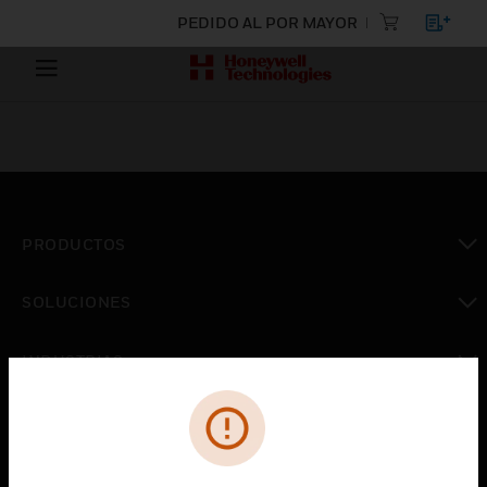
PEDIDO AL POR MAYOR
PRODUCTOS
Cambiar vista
SOLUCIONES
Cambiar vista
INDUSTRIAS
Cambiar vista
ASISTENCIA
Cambiar vista
CARRERAS PROFESIONALES