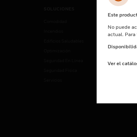
Cent
SOLUCIONES
Educ
Este product
Comodidad
Gube
No puede acc
Incendios
Aten
actual. Para
Edificios Saludables
Educ
Disponibilid
Optimización
Aten
Seguridad En Línea
Fabri
Ver el catál
Seguridad Física
Justi
Servicios
Sect
Ciud