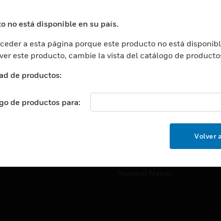
ros De Datos
Soporte Técnico
ación
Website Tutoriales Del Sitio We
o no está disponible en su país.
rnamentales Y Militares
eder a esta página porque este producto no está disponibl
CARRERAS PROFESIONALE
ción De La Salud
 ver este producto, cambie la vista del catálogo de producto
Carreras Profesionales
ación Superior
ad de productos:
Búsqueda De Trabajo
ción
cación E Industrial
ogo de productos para:
EMPRESA
cia Y Correcciones
Acerca De
or Minorista
Volver a
Eventos
ades Inteligentes
Noticias
Nuestras Marcas