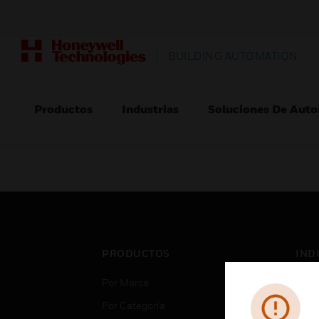
BUILDING AUTOMATION
Productos
Industrias
Soluciones De Auto
PRODUCTOS
IND
Por Marca
Aero
Por Categoría
Cent