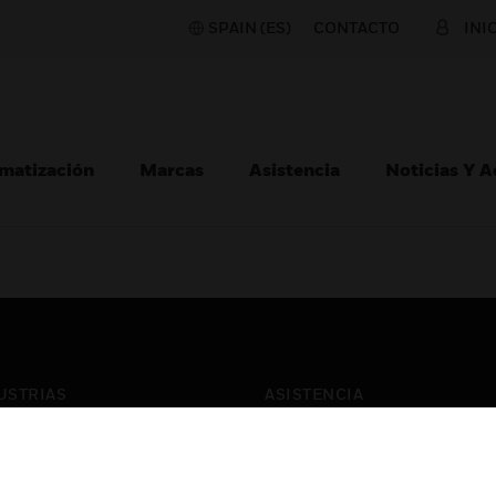
SPAIN (ES)
CONTACTO
INI
matización
Marcas
Asistencia
Noticias Y 
USTRIAS
ASISTENCIA
puertos
Localizar Un Socio
ros Comerciales
Formación