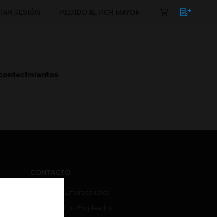
CIAR SESIÓN
PEDIDO AL POR MAYOR
Acontecimientos
CONTACTO
Consultas Empresariales
Acceso De Los Empleados