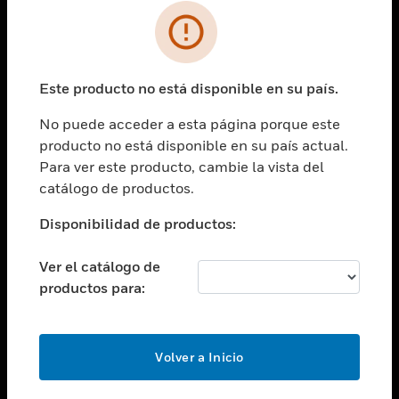
SOLUCIONES
Cambiar vista
INDUSTRIAS
Este producto no está disponible en su país.
Cambiar vista
ASISTENCIA
No puede acceder a esta página porque este
Cambiar vista
producto no está disponible en su país actual.
CARRERAS PROFESIONALES
Para ver este producto, cambie la vista del
Cambiar vista
catálogo de productos.
EMPRESA
Disponibilidad de productos:
Cambiar vista
CONTACTO
Ver el catálogo de
Cambiar vista
productos para:
LEGAL
Cambiar vista
SÍGANOS
Volver a Inicio