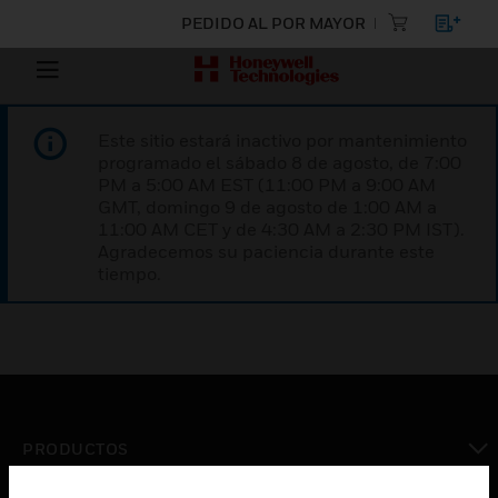
PEDIDO AL POR MAYOR
Este sitio estará inactivo por mantenimiento
programado el sábado 8 de agosto, de 7:00
PM a 5:00 AM EST (11:00 PM a 9:00 AM
GMT, domingo 9 de agosto de 1:00 AM a
11:00 AM CET y de 4:30 AM a 2:30 PM IST).
Agradecemos su paciencia durante este
tiempo.
PRODUCTOS
Cambiar vista