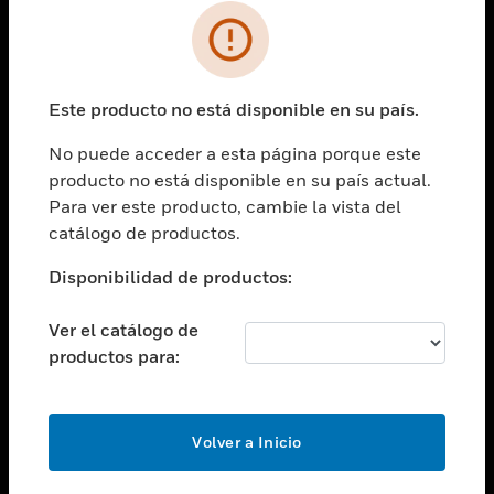
SOLUCIONES
Cambiar vista
INDUSTRIAS
Este producto no está disponible en su país.
Cambiar vista
ASISTENCIA
No puede acceder a esta página porque este
Cambiar vista
producto no está disponible en su país actual.
CARRERAS PROFESIONALES
Para ver este producto, cambie la vista del
Cambiar vista
catálogo de productos.
EMPRESA
Disponibilidad de productos:
Cambiar vista
CONTACTO
Ver el catálogo de
Cambiar vista
productos para:
LEGAL
Cambiar vista
SÍGANOS
Volver a Inicio