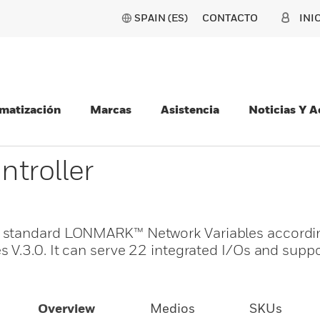
SPAIN (ES)
CONTACTO
INI
matización
Marcas
Asistencia
Noticias Y 
troller
 standard LONMARK™ Network Variables accordi
 V.3.0. It can serve 22 integrated I/Os and suppo
Overview
Medios
SKUs