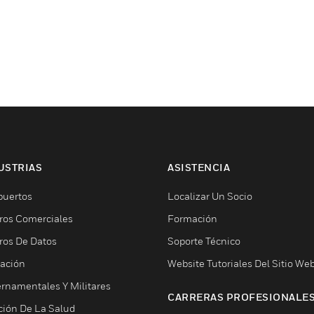
USTRIAS
ASISTENCIA
puertos
Localizar Un Socio
ros Comerciales
Formación
ros De Datos
Soporte Técnico
ación
Website Tutoriales Del Sitio We
rnamentales Y Militares
CARRERAS PROFESIONALE
ción De La Salud