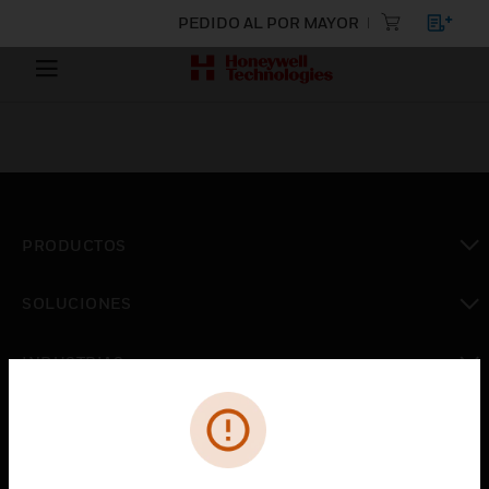
PEDIDO AL POR MAYOR
PRODUCTOS
Cambiar vista
SOLUCIONES
Cambiar vista
INDUSTRIAS
Cambiar vista
ASISTENCIA
Cambiar vista
CARRERAS PROFESIONALES