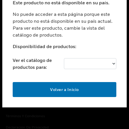
Este producto no está disponible en su país.
Cambiar vista
EMPRESA
No puede acceder a esta página porque este
producto no está disponible en su país actual.
Cambiar vista
Para ver este producto, cambie la vista del
CONTACTO
catálogo de productos.
Cambiar vista
LEGAL
Disponibilidad de productos:
Cambiar vista
SÍGANOS
Ver el catálogo de
productos para:
Volver a Inicio
Copyright © 2026 Honeywell International Inc.
Términos Y Condiciones
Declaración De Privacidad