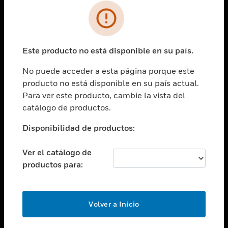
SOLUCIONES
Cambiar vista
INDUSTRIAS
Este producto no está disponible en su país.
Cambiar vista
ASISTENCIA
No puede acceder a esta página porque este
Cambiar vista
producto no está disponible en su país actual.
CARRERAS PROFESIONALES
Para ver este producto, cambie la vista del
Cambiar vista
catálogo de productos.
EMPRESA
Disponibilidad de productos:
Cambiar vista
CONTACTO
Ver el catálogo de
Cambiar vista
productos para:
LEGAL
Cambiar vista
SÍGANOS
Volver a Inicio