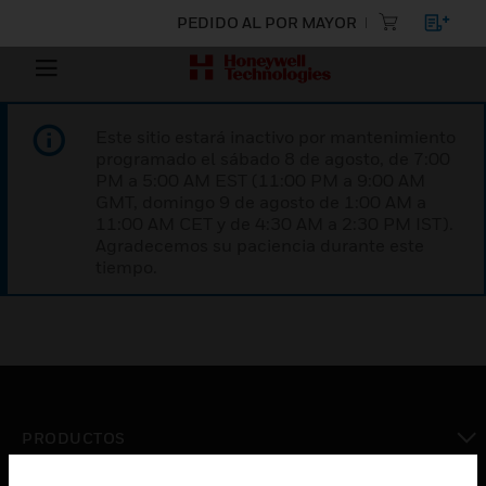
PEDIDO AL POR MAYOR
Este sitio estará inactivo por mantenimiento
programado el sábado 8 de agosto, de 7:00
PM a 5:00 AM EST (11:00 PM a 9:00 AM
GMT, domingo 9 de agosto de 1:00 AM a
11:00 AM CET y de 4:30 AM a 2:30 PM IST).
Agradecemos su paciencia durante este
tiempo.
PRODUCTOS
Cambiar vista