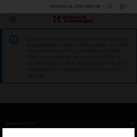
PEDIDO AL POR MAYOR
Este sitio estará inactivo por mantenimiento
programado el sábado 8 de agosto, de 7:00
PM a 5:00 AM EST (11:00 PM a 9:00 AM
GMT, domingo 9 de agosto de 1:00 AM a
11:00 AM CET y de 4:30 AM a 2:30 PM IST).
Agradecemos su paciencia durante este
tiempo.
PRODUCTOS
Cambiar vista