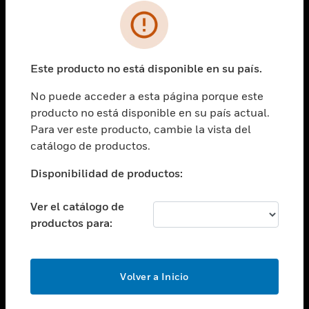
SOLUCIONES
Cambiar vista
INDUSTRIAS
Este producto no está disponible en su país.
Cambiar vista
ASISTENCIA
No puede acceder a esta página porque este
Cambiar vista
producto no está disponible en su país actual.
CARRERAS PROFESIONALES
Para ver este producto, cambie la vista del
Cambiar vista
catálogo de productos.
EMPRESA
Disponibilidad de productos:
Cambiar vista
CONTACTO
Ver el catálogo de
Cambiar vista
productos para:
LEGAL
Cambiar vista
SÍGANOS
Volver a Inicio