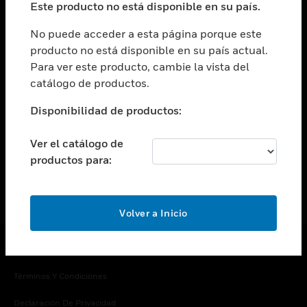
Este producto no está disponible en su país.
Cambiar vista
EMPRESA
No puede acceder a esta página porque este
producto no está disponible en su país actual.
Cambiar vista
Para ver este producto, cambie la vista del
CONTACTO
catálogo de productos.
Cambiar vista
LEGAL
Disponibilidad de productos:
Cambiar vista
SÍGANOS
Ver el catálogo de
productos para:
Volver a Inicio
Copyright © 2026 Honeywell International Inc.
Términos Y Condiciones
Declaración De Privacidad