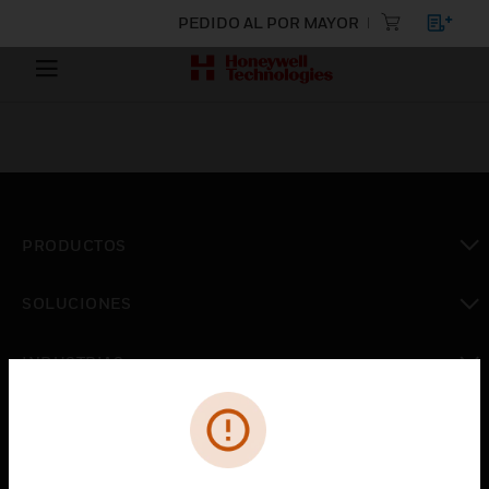
PEDIDO AL POR MAYOR
PRODUCTOS
Cambiar vista
SOLUCIONES
Cambiar vista
INDUSTRIAS
Cambiar vista
ASISTENCIA
Cambiar vista
CARRERAS PROFESIONALES