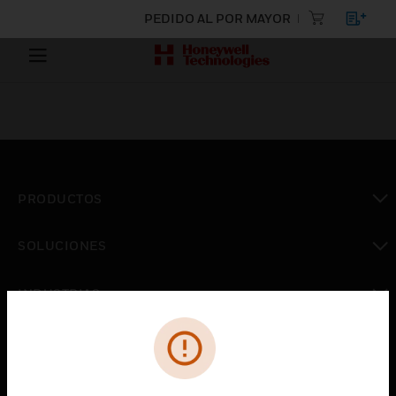
PEDIDO AL POR MAYOR
PRODUCTOS
Cambiar vista
SOLUCIONES
Cambiar vista
INDUSTRIAS
Cambiar vista
ASISTENCIA
Cambiar vista
CARRERAS PROFESIONALES