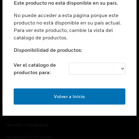
Este producto no está disponible en su país.
Cambiar vista
EMPRESA
No puede acceder a esta página porque este
producto no está disponible en su país actual.
Cambiar vista
Para ver este producto, cambie la vista del
CONTACTO
catálogo de productos.
Cambiar vista
LEGAL
Disponibilidad de productos:
Cambiar vista
SÍGANOS
Ver el catálogo de
productos para:
Volver a Inicio
Copyright © 2026 Honeywell International Inc.
Términos Y Condiciones
Declaración De Privacidad