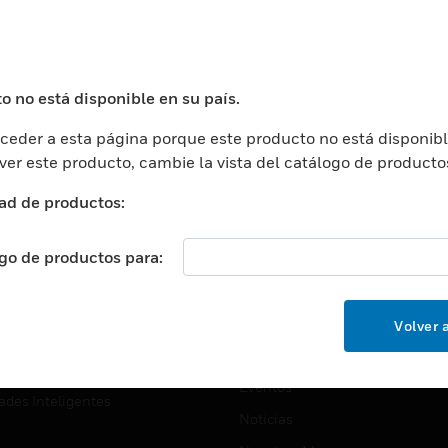
USTRIAS
ASISTENCIA
puertos
Localizar Un Socio
ros Comerciales
Formación
o no está disponible en su país.
ros De Datos
Soporte Técnico
eder a esta página porque este producto no está disponibl
ación
Website Tutoriales Del Sitio We
 ver este producto, cambie la vista del catálogo de producto
rnamentales Y Militares
CARRERAS PROFESIONALE
ad de productos:
ción De La Salud
Carreras Profesionales
ación Superior
ogo de productos para:
Búsqueda De Trabajo
ción
cación E Industrial
EMPRESA
Volver a
cia Y Correcciones
Acerca De
or Minorista
Eventos
ades Inteligentes
Noticias