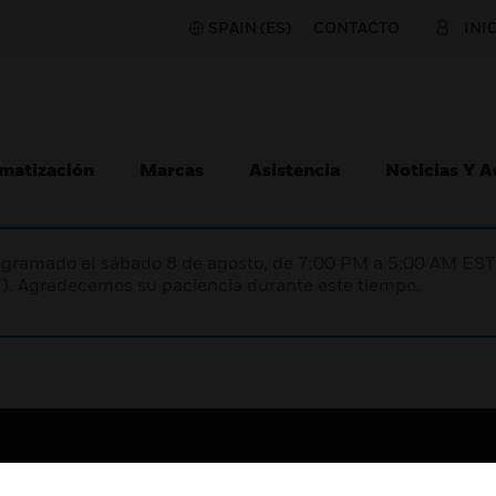
SPAIN (ES)
CONTACTO
INI
matización
Marcas
Asistencia
Noticias Y 
programado el sábado 8 de agosto, de 7:00 PM a 5:00 AM E
). Agradecemos su paciencia durante este tiempo.