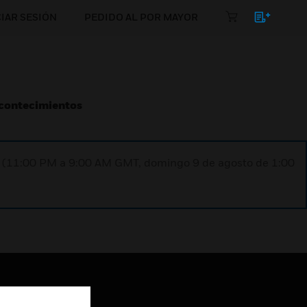
CIAR SESIÓN
PEDIDO AL POR MAYOR
Acontecimientos
ST (11:00 PM a 9:00 AM GMT, domingo 9 de agosto de 1:00