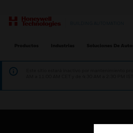
BUILDING AUTOMATION
Productos
Industrias
Soluciones De Auto
Este sitio estará inactivo por mantenimiento 
AM a 11:00 AM CET y de 4:30 AM a 2:30 PM IST