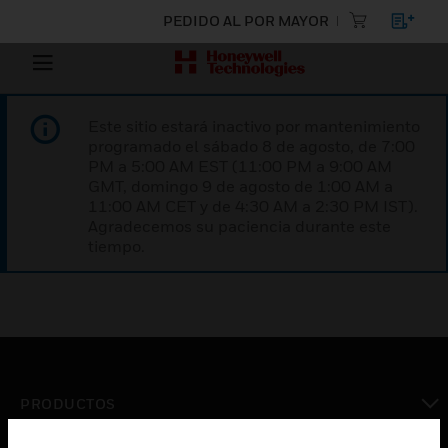
PEDIDO AL POR MAYOR
Este sitio estará inactivo por mantenimiento
programado el sábado 8 de agosto, de 7:00
PM a 5:00 AM EST (11:00 PM a 9:00 AM
GMT, domingo 9 de agosto de 1:00 AM a
11:00 AM CET y de 4:30 AM a 2:30 PM IST).
Agradecemos su paciencia durante este
tiempo.
PRODUCTOS
Cambiar vista