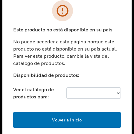
SOLUCIONES
Cambiar vista
INDUSTRIAS
Este producto no está disponible en su país.
Cambiar vista
ASISTENCIA
No puede acceder a esta página porque este
Cambiar vista
producto no está disponible en su país actual.
CARRERAS PROFESIONALES
Para ver este producto, cambie la vista del
Cambiar vista
catálogo de productos.
EMPRESA
Disponibilidad de productos:
Cambiar vista
CONTACTO
Ver el catálogo de
Cambiar vista
productos para:
LEGAL
Cambiar vista
SÍGANOS
Volver a Inicio