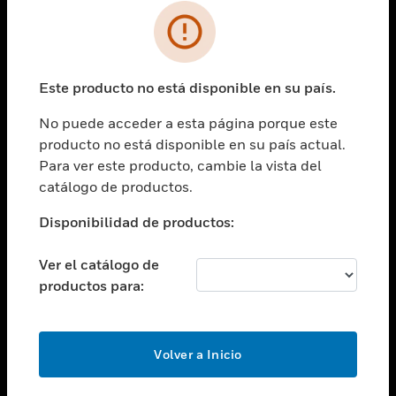
SOLUCIONES
Cambiar vista
INDUSTRIAS
Este producto no está disponible en su país.
Cambiar vista
ASISTENCIA
No puede acceder a esta página porque este
Cambiar vista
producto no está disponible en su país actual.
CARRERAS PROFESIONALES
Para ver este producto, cambie la vista del
Cambiar vista
catálogo de productos.
EMPRESA
Disponibilidad de productos:
Cambiar vista
CONTACTO
Ver el catálogo de
Cambiar vista
productos para:
LEGAL
Cambiar vista
SÍGANOS
Volver a Inicio