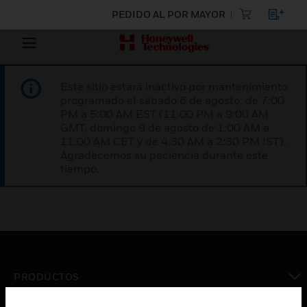
PEDIDO AL POR MAYOR
Este sitio estará inactivo por mantenimiento
programado el sábado 8 de agosto, de 7:00
PM a 5:00 AM EST (11:00 PM a 9:00 AM
GMT, domingo 9 de agosto de 1:00 AM a
11:00 AM CET y de 4:30 AM a 2:30 PM IST).
Agradecemos su paciencia durante este
tiempo.
PRODUCTOS
Cambiar vista