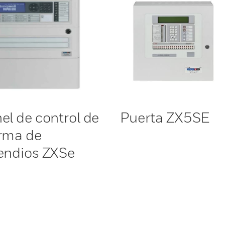
el de control de
Puerta ZX5SE
rma de
endios ZXSe