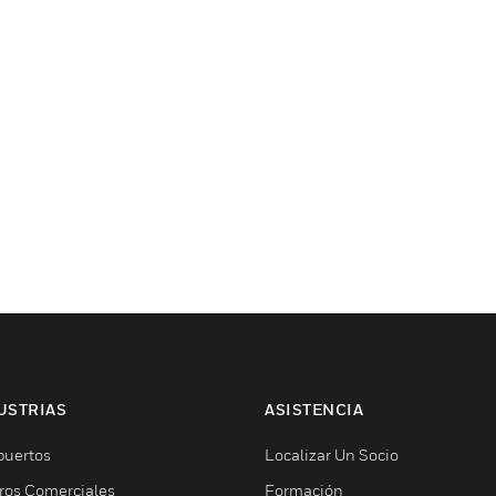
USTRIAS
ASISTENCIA
puertos
Localizar Un Socio
ros Comerciales
Formación