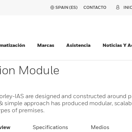
SPAIN (ES)
CONTACTO
INI
matización
Marcas
Asistencia
Noticias Y 
sion Module
orley-IAS are designed and constructed around 
& simple approach has produced modular, scalabl
types of premises.
view
Specifications
Medios