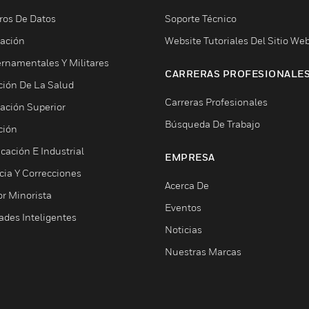
ros De Datos
Soporte Técnico
ación
Website Tutoriales Del Sitio We
rnamentales Y Militares
CARRERAS PROFESIONALE
ción De La Salud
Carreras Profesionales
ación Superior
Búsqueda De Trabajo
ción
cación E Industrial
EMPRESA
cia Y Correcciones
Acerca De
or Minorista
Eventos
ades Inteligentes
Noticias
Nuestras Marcas