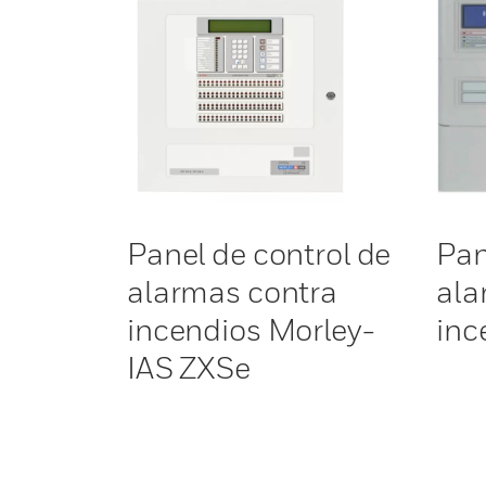
Panel de control de
Pan
alarmas contra
ala
incendios Morley-
inc
IAS ZXSe