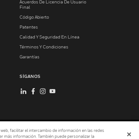
Acuerdos De Licencia De Usuario
Final
Código Abierto
Patentes
Calidad Y Seguridad En Línea
Términos Y Condiciones
Garantías
SÍGANOS
 web, facilitar el intercambio de información en las redes
ión De Privacidad
er más información. También puede personalizar la
Cookies
Darse De Baja Global