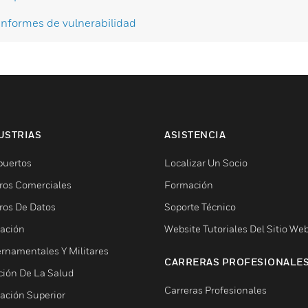
Informes de vulnerabilidad
USTRIAS
ASISTENCIA
puertos
Localizar Un Socio
ros Comerciales
Formación
ros De Datos
Soporte Técnico
ación
Website Tutoriales Del Sitio We
rnamentales Y Militares
CARRERAS PROFESIONALE
ción De La Salud
Carreras Profesionales
ación Superior