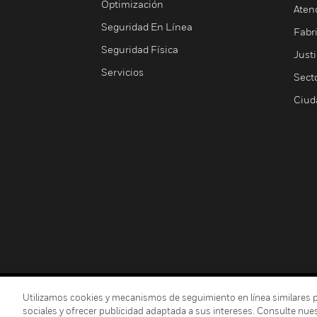
Optimización
Aten
Seguridad En Línea
Fabri
Seguridad Física
Justi
Servicios
Sect
Ciud
Copyright © 2026 Honeywell International Inc.
Utilizamos cookies y mecanismos de seguimiento en línea similares para
sociales y ofrecer publicidad adaptada a sus intereses. Consulte nue