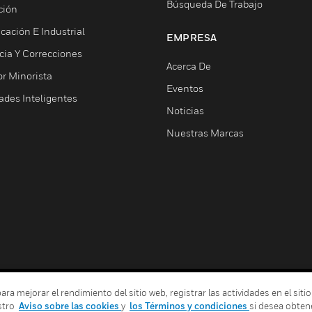
Búsqueda De Trabajo
ción
cación E Industrial
EMPRESA
cia Y Correcciones
Acerca De
or Minorista
Eventos
ades Inteligentes
Noticias
Nuestras Marcas
 mejorar el rendimiento del sitio web, registrar las actividades en el sitio
Términos Y Condiciones
Declarac
stro
Aviso sobre las cookies
y
los Términos y condiciones
si desea obten
Sus Opciones De Privacidad