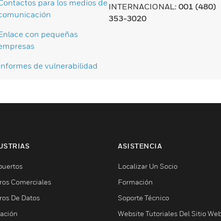
Contactos para los medios de
INTERNACIONAL:
001 (480)
comunicación
353-3020
Enlace con pequeñas
empresas
Informes de vulnerabilidad
USTRIAS
ASISTENCIA
puertos
Localizar Un Socio
ros Comerciales
Formación
ros De Datos
Soporte Técnico
ación
Website Tutoriales Del Sitio We