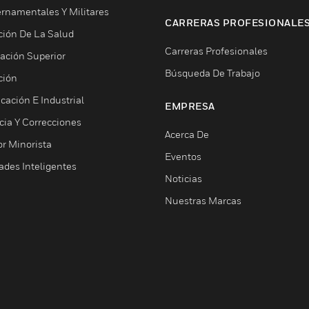
rnamentales Y Militares
CARRERAS PROFESIONALE
ción De La Salud
Carreras Profesionales
ación Superior
Búsqueda De Trabajo
ción
cación E Industrial
EMPRESA
cia Y Correcciones
Acerca De
or Minorista
Eventos
ades Inteligentes
Noticias
Nuestras Marcas