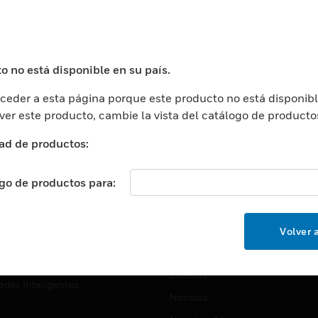
USTRIAS
ASISTENCIA
puertos
Localizar Un Socio
ros Comerciales
Formación
o no está disponible en su país.
ros De Datos
Soporte Técnico
eder a esta página porque este producto no está disponibl
ación
Website Tutoriales Del Sitio We
 ver este producto, cambie la vista del catálogo de producto
rnamentales Y Militares
CARRERAS PROFESIONALE
ad de productos:
ción De La Salud
Carreras Profesionales
ación Superior
ogo de productos para:
Búsqueda De Trabajo
ción
cación E Industrial
EMPRESA
Volver a
cia Y Correcciones
Acerca De
or Minorista
Eventos
ades Inteligentes
Noticias