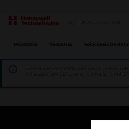
BUILDING AUTOMATION
Productos
Industrias
Soluciones De Auto
Este sitio estará inactivo por mantenimiento 
AM a 11:00 AM CET y de 4:30 AM a 2:30 PM IST