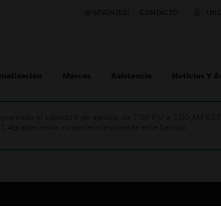
SPAIN (ES)
CONTACTO
INI
matización
Marcas
Asistencia
Noticias Y 
programado el sábado 8 de agosto, de 7:00 PM a 5:00 AM E
). Agradecemos su paciencia durante este tiempo.