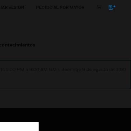
CIAR SESIÓN
PEDIDO AL POR MAYOR
Acontecimientos
ST (11:00 PM a 9:00 AM GMT, domingo 9 de agosto de 1:00