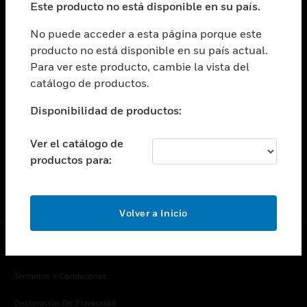
Este producto no está disponible en su país.
Cambiar vista
EMPRESA
No puede acceder a esta página porque este
producto no está disponible en su país actual.
Cambiar vista
Para ver este producto, cambie la vista del
CONTACTO
catálogo de productos.
Cambiar vista
LEGAL
Disponibilidad de productos:
Cambiar vista
SÍGANOS
Ver el catálogo de
productos para:
Volver a Inicio
Copyright © 2026 Honeywell International Inc.
Términos Y Condiciones
Declaración De Privacidad