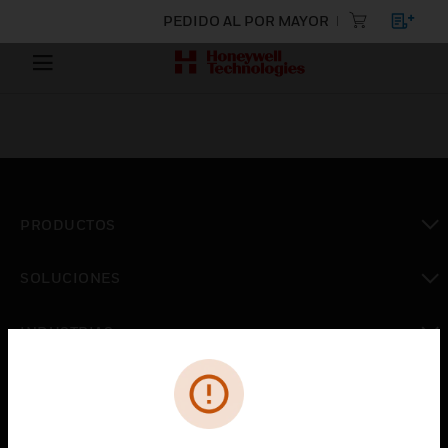
PEDIDO AL POR MAYOR
PRODUCTOS
Cambiar vista
SOLUCIONES
Cambiar vista
INDUSTRIAS
Cambiar vista
ASISTENCIA
Cambiar vista
CARRERAS PROFESIONALES