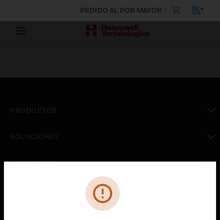
PEDIDO AL POR MAYOR
PRODUCTOS
Cambiar vista
SOLUCIONES
Cambiar vista
INDUSTRIAS
Cambiar vista
ASISTENCIA
Cambiar vista
CARRERAS PROFESIONALES