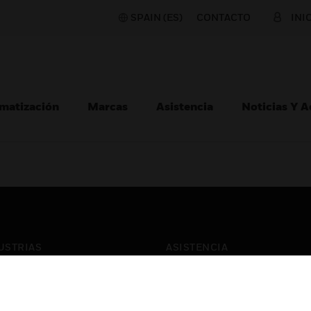
SPAIN (ES)
CONTACTO
INI
matización
Marcas
Asistencia
Noticias Y 
USTRIAS
ASISTENCIA
puertos
Localizar Un Socio
ros Comerciales
Formación