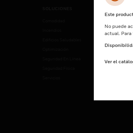
Cent
SOLUCIONES
Educ
Este product
Comodidad
Gube
No puede acc
Incendios
Aten
actual. Para
Edificios Saludables
Educ
Disponibilid
Optimización
Aten
Seguridad En Línea
Fabri
Ver el catál
Seguridad Física
Justi
Servicios
Sect
Ciud