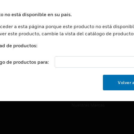
ros De Datos
Soporte Técnico
ación
Website Tutoriales Del Sitio We
o no está disponible en su país.
rnamentales Y Militares
eder a esta página porque este producto no está disponibl
CARRERAS PROFESIONALE
ción De La Salud
 ver este producto, cambie la vista del catálogo de producto
Carreras Profesionales
ación Superior
ad de productos:
Búsqueda De Trabajo
ción
cación E Industrial
ogo de productos para:
EMPRESA
cia Y Correcciones
Acerca De
or Minorista
Volver a
Eventos
ades Inteligentes
Noticias
Nuestras Marcas