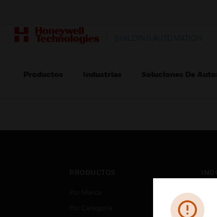
BUILDING AUTOMATION
Productos
Industrias
Soluciones De Auto
PRODUCTOS
IND
Por Marca
Aero
Por Categoría
Cent