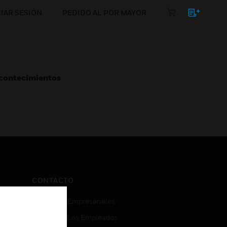
CIAR SESIÓN
PEDIDO AL POR MAYOR
Acontecimientos
CONTACTO
Consultas Empresariales
Acceso De Los Empleados