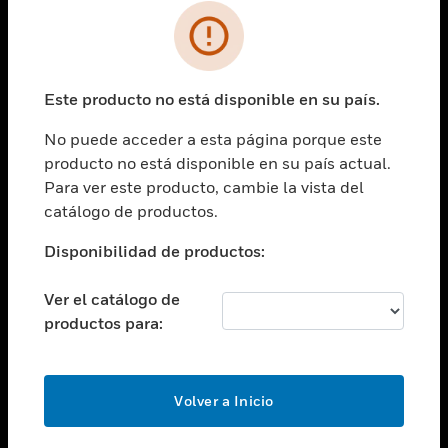
SOLUCIONES
Cambiar vista
INDUSTRIAS
Este producto no está disponible en su país.
Cambiar vista
ASISTENCIA
No puede acceder a esta página porque este
Cambiar vista
producto no está disponible en su país actual.
CARRERAS PROFESIONALES
Para ver este producto, cambie la vista del
Cambiar vista
catálogo de productos.
EMPRESA
Disponibilidad de productos:
Cambiar vista
CONTACTO
Ver el catálogo de
Cambiar vista
productos para:
LEGAL
Cambiar vista
SÍGANOS
Volver a Inicio