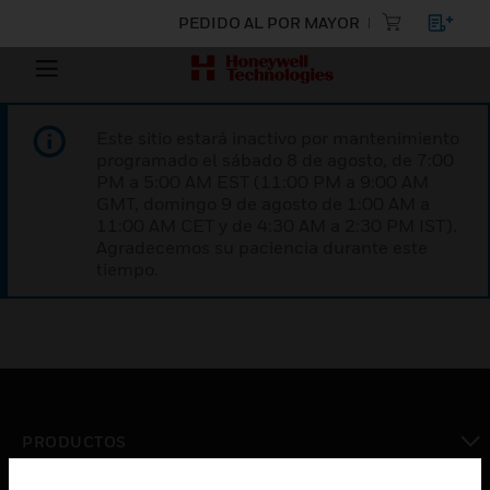
PEDIDO AL POR MAYOR
Este sitio estará inactivo por mantenimiento
programado el sábado 8 de agosto, de 7:00
PM a 5:00 AM EST (11:00 PM a 9:00 AM
GMT, domingo 9 de agosto de 1:00 AM a
11:00 AM CET y de 4:30 AM a 2:30 PM IST).
Agradecemos su paciencia durante este
tiempo.
PRODUCTOS
Cambiar vista