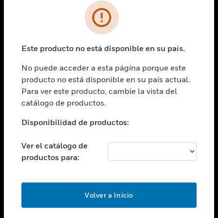
SOLUCIONES
Cambiar vista
INDUSTRIAS
Este producto no está disponible en su país.
Cambiar vista
ASISTENCIA
No puede acceder a esta página porque este
Cambiar vista
producto no está disponible en su país actual.
CARRERAS PROFESIONALES
Para ver este producto, cambie la vista del
Cambiar vista
catálogo de productos.
EMPRESA
Disponibilidad de productos:
Cambiar vista
CONTACTO
Ver el catálogo de
Cambiar vista
productos para:
LEGAL
Cambiar vista
SÍGANOS
Volver a Inicio