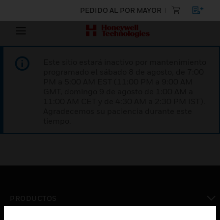
PEDIDO AL POR MAYOR
Este sitio estará inactivo por mantenimiento
programado el sábado 8 de agosto, de 7:00
PM a 5:00 AM EST (11:00 PM a 9:00 AM
GMT, domingo 9 de agosto de 1:00 AM a
11:00 AM CET y de 4:30 AM a 2:30 PM IST).
Agradecemos su paciencia durante este
tiempo.
PRODUCTOS
Cambiar vista