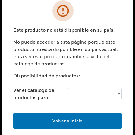
SOLUCIONES
Cambiar vista
INDUSTRIAS
Este producto no está disponible en su país.
Cambiar vista
ASISTENCIA
No puede acceder a esta página porque este
Cambiar vista
producto no está disponible en su país actual.
CARRERAS PROFESIONALES
Para ver este producto, cambie la vista del
Cambiar vista
catálogo de productos.
EMPRESA
Disponibilidad de productos:
Cambiar vista
CONTACTO
Ver el catálogo de
Cambiar vista
productos para:
LEGAL
Cambiar vista
SÍGANOS
Volver a Inicio