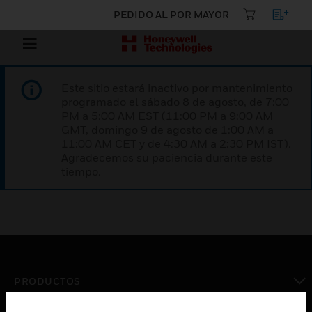
PEDIDO AL POR MAYOR
Este sitio estará inactivo por mantenimiento
programado el sábado 8 de agosto, de 7:00
PM a 5:00 AM EST (11:00 PM a 9:00 AM
GMT, domingo 9 de agosto de 1:00 AM a
11:00 AM CET y de 4:30 AM a 2:30 PM IST).
Agradecemos su paciencia durante este
tiempo.
PRODUCTOS
Cambiar vista